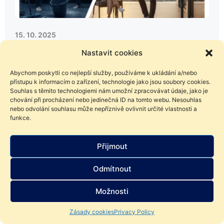
15. 10. 2025
Investice do nemovistostí bez starostí:
Nastavit cookies
Proč fond často dává větší smysl než
Abychom poskytli co nejlepší služby, používáme k ukládání a/nebo
„byt na pronájem“
přístupu k informacím o zařízení, technologie jako jsou soubory cookies.
Souhlas s těmito technologiemi nám umožní zpracovávat údaje, jako je
Když před lety přišel za mnou klient s plány koupit dva
chování při procházení nebo jedinečná ID na tomto webu. Nesouhlas
byty na pronájem jako „jistotu na důchod“, ptal jsem se
nebo odvolání souhlasu může nepříznivě ovlivnit určité vlastnosti a
ho: „Máte alespoň 10 hodin měsíčně na správu
funkce.
nemovitostí? A jste připraveni řešit zalitou koupelnu o
půlnoci?“ Nebyl. A právě proto jsme společně hledali cestu,
jak využít potenciál nemovitostního trhu bez operativy, bez
Přijmout
koncentrace rizika a […]
Odmítnout
Možnosti
Zásady cookies
Privacy Policy