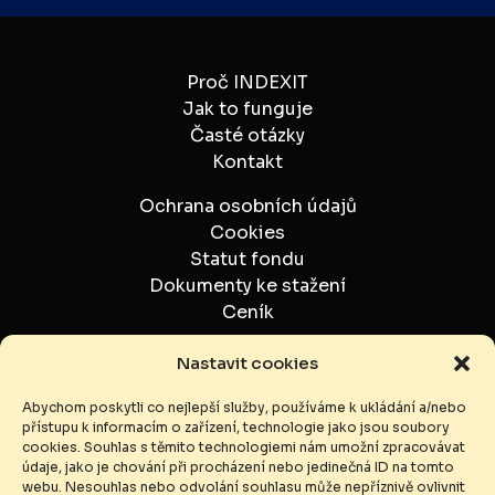
Proč INDEXIT
Jak to funguje
Časté otázky
Kontakt
Ochrana osobních údajů
Cookies
Statut fondu
Dokumenty ke stažení
Ceník
Sentinel
Nastavit cookies
investiční společnost, a.s.
Abychom poskytli co nejlepší služby, používáme k ukládání a/nebo
Sadová 553/8,
přístupu k informacím o zařízení, technologie jako jsou soubory
Moravská Ostrava
cookies. Souhlas s těmito technologiemi nám umožní zpracovávat
702 00, Ostrava
údaje, jako je chování při procházení nebo jedinečná ID na tomto
webu. Nesouhlas nebo odvolání souhlasu může nepříznivě ovlivnit