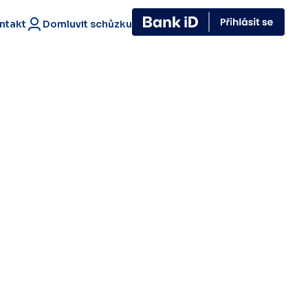
ntakt
Domluvit schůzku