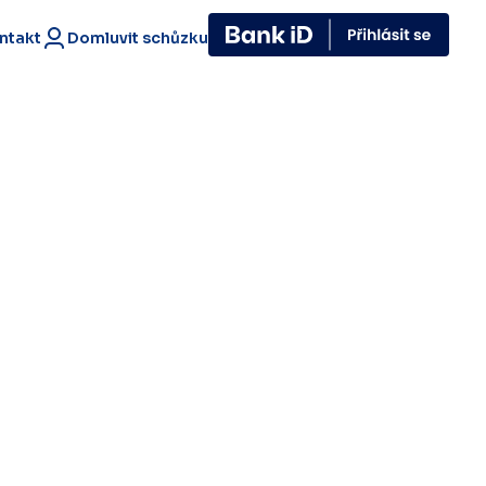
ntakt
Domluvit schůzku