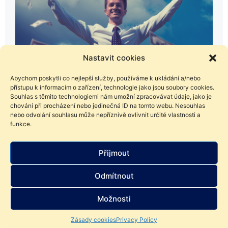
Nastavit cookies
Abychom poskytli co nejlepší služby, používáme k ukládání a/nebo
přístupu k informacím o zařízení, technologie jako jsou soubory cookies.
5. 6. 2023
Souhlas s těmito technologiemi nám umožní zpracovávat údaje, jako je
chování při procházení nebo jedinečná ID na tomto webu. Nesouhlas
InvestNews – Toto je důvod, proč mít v
nebo odvolání souhlasu může nepříznivě ovlivnit určité vlastnosti a
portfoliu i jiné než americké akcie
funkce.
Každý , nejen začínající investor, si klade zásadní otázku.
Jakou investici zvolit? Jenže podle čeho se orientovat?
Přijmout
Americké akcie zabírají na akciovém trhu kolem 60 %, ale
všichni víme, jak lze na Wall Street dopadnout. Podívejte se
Odmítnout
na nový díl InvestNews a neztraťte se ve světe investic.
Možnosti
Zásady cookies
Privacy Policy