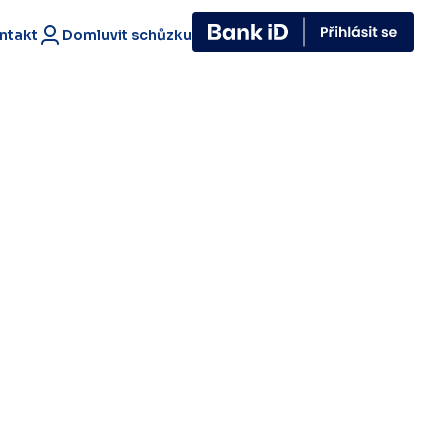
ntakt
Domluvit schůzku