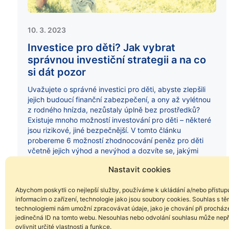
10. 3. 2023
Investice pro děti? Jak vybrat
správnou investiční strategii a na co
si dát pozor
Uvažujete o správné investici pro děti, abyste zlepšili
jejich budoucí finanční zabezpečení, a ony až vylétnou
z rodného hnízda, nezůstaly úplně bez prostředků?
Existuje mnoho možností investování pro děti – některé
jsou rizikové, jiné bezpečnější. V tomto článku
probereme 6 možností zhodnocování peněz pro děti
včetně jejich výhod a nevýhod a dozvíte se, jakými
způsoby můžete dítěti dlouhodobě budovat jeho
Nastavit cookies
investiční portfolio.
Abychom poskytli co nejlepší služby, používáme k ukládání a/nebo přístup
informacím o zařízení, technologie jako jsou soubory cookies. Souhlas s tě
technologiemi nám umožní zpracovávat údaje, jako je chování při procház
jedinečná ID na tomto webu. Nesouhlas nebo odvolání souhlasu může nepř
ovlivnit určité vlastnosti a funkce.