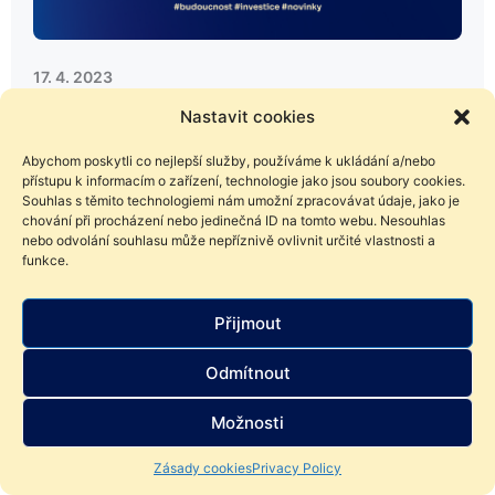
17. 4. 2023
InvestNews – Trpělivost na trzích nese
Nastavit cookies
ovoce a další novinky ze světa investic
Abychom poskytli co nejlepší služby, používáme k ukládání a/nebo
Co přinesl svět investic minulý týden? Přečtěte si první díl
přístupu k informacím o zařízení, technologie jako jsou soubory cookies.
investičních novinek, který bude vycházet pravidelně
Souhlas s těmito technologiemi nám umožní zpracovávat údaje, jako je
chování při procházení nebo jedinečná ID na tomto webu. Nesouhlas
každé pondělí.
nebo odvolání souhlasu může nepříznivě ovlivnit určité vlastnosti a
funkce.
Přijmout
Odmítnout
Možnosti
Zásady cookies
Privacy Policy