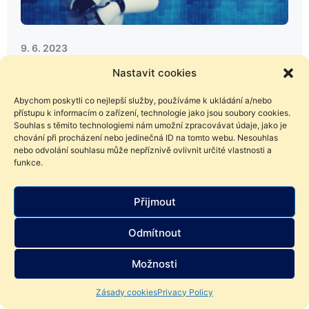
9. 6. 2023
Investování s umělou inteligencí? Lepší
Nastavit cookies
než jsme čekali!
Abychom poskytli co nejlepší služby, používáme k ukládání a/nebo
Umělá inteligence již dokázala složit advokátní zkoušky,
přístupu k informacím o zařízení, technologie jako jsou soubory cookies.
namalovat obraz a začíná skládat hudbu. Jak je na tom s
Souhlas s těmito technologiemi nám umožní zpracovávat údaje, jako je
chování při procházení nebo jedinečná ID na tomto webu. Nesouhlas
investováním? Zkusili jsme se zeptat za vás.
nebo odvolání souhlasu může nepříznivě ovlivnit určité vlastnosti a
funkce.
Přijmout
Odmítnout
Možnosti
Zásady cookies
Privacy Policy