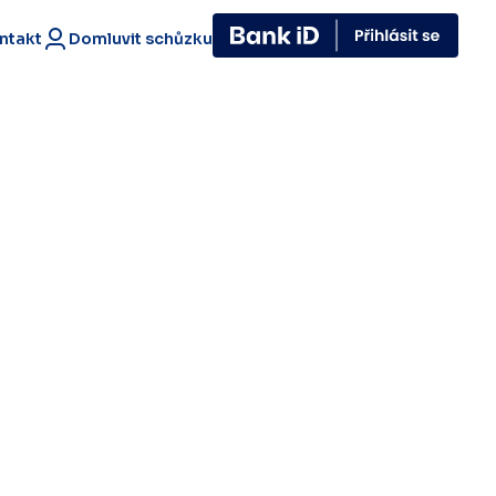
ntakt
Domluvit schůzku