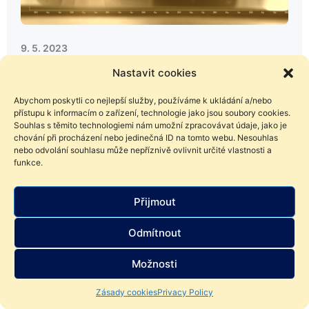
9. 5. 2023
InvestNews Legenda investic Warren
Nastavit cookies
Buffett varuje před obtížnými časy pro
Abychom poskytli co nejlepší služby, používáme k ukládání a/nebo
ekonomiku
přístupu k informacím o zařízení, technologie jako jsou soubory cookies.
Souhlas s těmito technologiemi nám umožní zpracovávat údaje, jako je
Po posledním týdnu mohli někteří investoři začít házet
chování při procházení nebo jedinečná ID na tomto webu. Nesouhlas
flintu do žita. Pojďme se tedy podívat na to, jak se
nebo odvolání souhlasu může nepříznivě ovlivnit určité vlastnosti a
zachovat. Inspiraci hledejme u těch nejlepších z nejlepších.
funkce.
Přijmout
Odmítnout
Možnosti
Zásady cookies
Privacy Policy