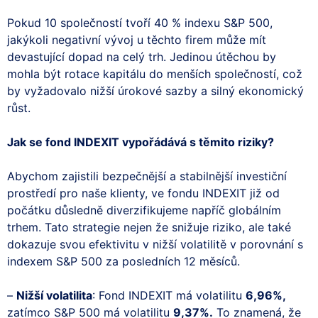
Pokud 10 společností tvoří 40 % indexu S&P 500,
jakýkoli negativní vývoj u těchto firem může mít
devastující dopad na celý trh. Jedinou útěchou by
mohla být rotace kapitálu do menších společností, což
by vyžadovalo nižší úrokové sazby a silný ekonomický
růst.
Jak se fond INDEXIT vypořádává s těmito riziky?
Abychom zajistili bezpečnější a stabilnější investiční
prostředí pro naše klienty, ve fondu INDEXIT již od
počátku důsledně diverzifikujeme napříč globálním
trhem. Tato strategie nejen že snižuje riziko, ale také
dokazuje svou efektivitu v nižší volatilitě v porovnání s
indexem S&P 500 za posledních 12 měsíců.
–
Nižší volatilita
: Fond INDEXIT má volatilitu
6,96%,
zatímco S&P 500 má volatilitu
9,37%.
To znamená, že