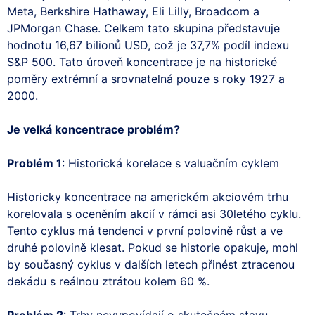
Meta, Berkshire Hathaway, Eli Lilly, Broadcom a
JPMorgan Chase. Celkem tato skupina představuje
hodnotu 16,67 bilionů USD, což je 37,7% podíl indexu
S&P 500. Tato úroveň koncentrace je na historické
poměry extrémní a srovnatelná pouze s roky 1927 a
2000.
Je velká koncentrace problém?
Problém 1
: Historická korelace s valuačním cyklem
Historicky koncentrace na americkém akciovém trhu
korelovala s oceněním akcií v rámci asi 30letého cyklu.
Tento cyklus má tendenci v první polovině růst a ve
druhé polovině klesat. Pokud se historie opakuje, mohl
by současný cyklus v dalších letech přinést ztracenou
dekádu s reálnou ztrátou kolem 60 %.
Problém 2
: Trhy nevypovídají o skutečném stavu