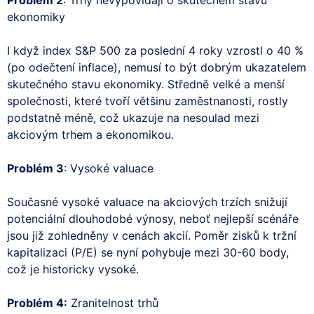
ekonomiky
I když index S&P 500 za poslední 4 roky vzrostl o 40 %
(po odečtení inflace), nemusí to být dobrým ukazatelem
skutečného stavu ekonomiky. Středně velké a menší
společnosti, které tvoří většinu zaměstnanosti, rostly
podstatně méně, což ukazuje na nesoulad mezi
akciovým trhem a ekonomikou.
Problém 3
: Vysoké valuace
Současné vysoké valuace na akciových trzích snižují
potenciální dlouhodobé výnosy, neboť nejlepší scénáře
jsou již zohledněny v cenách akcií. Poměr zisků k tržní
kapitalizaci (P/E) se nyní pohybuje mezi 30-60 body,
což je historicky vysoké.
Problém 4:
Zranitelnost trhů