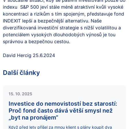
indexu S&P 500 jeví stále méně atraktivní kvůli vysoké
koncentraci a rizikům s tím spojeným, představuje fond
INDEXIT lepší a bezpečnější alternativu. Naše
diverzifikovaná investiční strategie s nižší volatilitou a
potenciálem vysokých dlouhodobých výnosů je tou
správnou a bezpečnou cestou.
David Hercig 25.6.2024
Další články
15. 10. 2025
Investice do nemovistostí bez starostí:
Proč fond často dává větší smysl než
„byt na pronájem“
Když před lety přišel za mnou klient s plány koupit dva