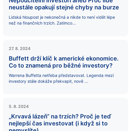
Nepoučitelní investoři aneb Proč lidé
neustále opakují stejné chyby na burze
Lidská hloupost je nekonečná a nikde to není vidět lépe
než na finančních trzích. Zatímco...
27. 8. 2024
Buffett drží klíč k americké ekonomice.
Co to znamená pro běžné investory?
Warrena Buffetta netřeba představovat. Legenda mezi
investory stále dokáže překvapit, nově ...
5. 8. 2024
„Krvavá lázeň“ na trzích? Proč je teď
nejlepší čas investovat (i když si to
nemyslíte)