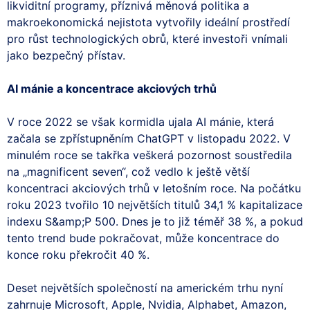
likviditní programy, příznivá měnová politika a
makroekonomická nejistota vytvořily ideální prostředí
pro růst technologických obrů, které investoři vnímali
jako bezpečný přístav.
AI mánie a koncentrace akciových trhů
V roce 2022 se však kormidla ujala AI mánie, která
začala se zpřístupněním ChatGPT v listopadu 2022. V
minulém roce se takřka veškerá pozornost soustředila
na „magnificent seven“, což vedlo k ještě větší
koncentraci akciových trhů v letošním roce. Na počátku
roku 2023 tvořilo 10 největších titulů 34,1 % kapitalizace
indexu S&amp;P 500. Dnes je to již téměř 38 %, a pokud
tento trend bude pokračovat, může koncentrace do
konce roku překročit 40 %.
Deset největších společností na americkém trhu nyní
zahrnuje Microsoft, Apple, Nvidia, Alphabet, Amazon,