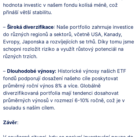
hodnota investic v našem fondu kolísá méně, což
přináší větší stabilitu.
–
Široká diverzifikace
: Naše portfolio zahrnuje investice
do různých regionů a sektorů, včetně USA, Kanady,
Evropy, Japonska a rozvíjejících se trhů. Díky tomu jsme
schopni rozložit riziko a využít růstový potenciál na
různých trzích.
–
Dlouhodobé výnosy:
Historické výnosy našich ETF
fondů podporují dosažení našeho cíle poskytovat
průměrný roční výnos 8% a více. Globálně
diverzifikovaná portfolia mají tendenci dosahovat
průměrných výnosů v rozmezí 6-10% ročně, což je v
souladu s naším cílem.
Závěr
:
V současné situaci, kdy se pasivní investování pouze do