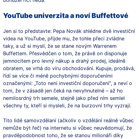
YouTube univerzita a noví Buffettové
Jen si to představte: Pepa Novák shlédne dvě investiční
videa na YouTube, přijde mu, že tohle přeci zvládne
taky, a už si myslí, že se stane novým Warrenem
Buffettem. Přesvědčen o tom, že právě on disponuje
jemnocitem pro levný nákup a drahý prodej, ideálně
obratem, se vrhá do víru obchodování. Kupuje, prodává,
řídí se více či méně pochybnými doporučeními
označenými: „Toto není investiční doporučení“, a neví o
tom, že v zásadě jen čeká na nevyhnutelné – až ho
nemilosrdný trh semele, stejně jako před ním semlel
všechny ty, kteří si mysleli, že na burzovní trhy vyzrají.
Tito lidé samovzdělaní (ačkoliv o vzdělání reálně vůbec
nemůže být řeč) na internetu si vůbec neuvědomují, že
pravděpodobnost toho, že se stanou milionáři díky