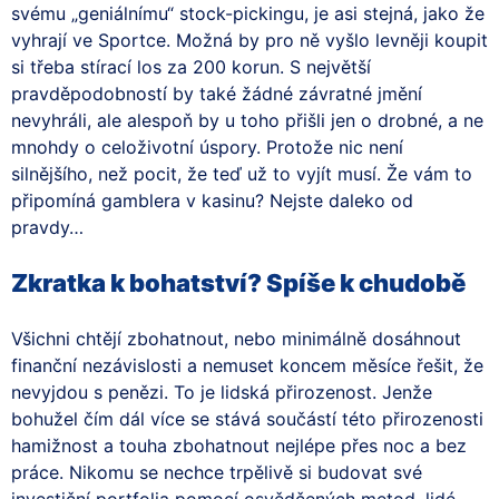
svému „geniálnímu“ stock-pickingu, je asi stejná, jako že
vyhrají ve Sportce. Možná by pro ně vyšlo levněji koupit
si třeba stírací los za 200 korun. S největší
pravděpodobností by také žádné závratné jmění
nevyhráli, ale alespoň by u toho přišli jen o drobné, a ne
mnohdy o celoživotní úspory. Protože nic není
silnějšího, než pocit, že teď už to vyjít musí. Že vám to
připomíná gamblera v kasinu? Nejste daleko od
pravdy…
Zkratka k bohatství? Spíše k chudobě
Všichni chtějí zbohatnout, nebo minimálně dosáhnout
finanční nezávislosti a nemuset koncem měsíce řešit, že
nevyjdou s penězi. To je lidská přirozenost. Jenže
bohužel čím dál více se stává součástí této přirozenosti
hamižnost a touha zbohatnout nejlépe přes noc a bez
práce. Nikomu se nechce trpělivě si budovat své
investiční portfolia pomocí osvědčených metod, lidé