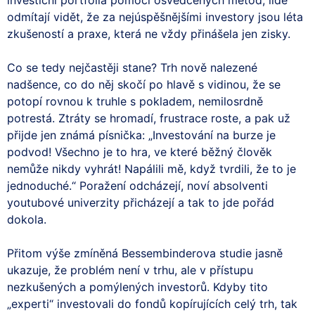
odmítají vidět, že za nejúspěšnějšími investory jsou léta
zkušeností a praxe, která ne vždy přinášela jen zisky.
Co se tedy nejčastěji stane? Trh nově nalezené
nadšence, co do něj skočí po hlavě s vidinou, že se
potopí rovnou k truhle s pokladem, nemilosrdně
potrestá. Ztráty se hromadí, frustrace roste, a pak už
přijde jen známá písnička: „Investování na burze je
podvod! Všechno je to hra, ve které běžný člověk
nemůže nikdy vyhrát! Napálili mě, když tvrdili, že to je
jednoduché.“ Poražení odcházejí, noví absolventi
youtubové univerzity přicházejí a tak to jde pořád
dokola.
Přitom výše zmíněná Bessembinderova studie jasně
ukazuje, že problém není v trhu, ale v přístupu
nezkušených a pomýlených investorů. Kdyby tito
„experti“ investovali do fondů kopírujících celý trh, tak