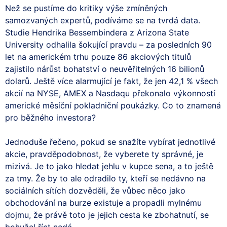
Než se pustíme do kritiky výše zmíněných
samozvaných expertů, podíváme se na tvrdá data.
Studie Hendrika Bessembindera z Arizona State
University odhalila šokující pravdu – za posledních 90
let na americkém trhu pouze 86 akciových titulů
zajistilo nárůst bohatství o neuvěřitelných 16 bilionů
dolarů. Ještě více alarmující je fakt, že jen 42,1 % všech
akcií na NYSE, AMEX a Nasdaqu překonalo výkonností
americké měsíční pokladniční poukázky. Co to znamená
pro běžného investora?
Jednoduše řečeno, pokud se snažíte vybírat jednotlivé
akcie, pravděpodobnost, že vyberete ty správné, je
mizivá. Je to jako hledat jehlu v kupce sena, a to ještě
za tmy. Že by to ale odradilo ty, kteří se nedávno na
sociálních sítích dozvěděli, že vůbec něco jako
obchodování na burze existuje a propadli mylnému
dojmu, že právě toto je jejich cesta ke zbohatnutí, se
bohužel říct nedá.