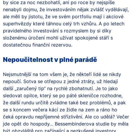
by sice za noc nezbohatli, ani po roce by nejspíše
nenabyli dojmu, že investováním nějak zvlášť vydělávají,
ale měli by jistotu, že ve svém portfoliu mají i akciové
superhvězdy které táhnou celý trh vzhůru. A po letech
pravidelného investování s rozmyslem by si díky
složenému úročení mohli užívat spokojené stáří s
dostatečnou finanční rezervou.
Nepoučitelnost v plné parádě
Nejsmutnější na tom všem je, že někteří lidé se nikdy
nepoučí. Sotva se otřepou z jedné ztráty, už hledají
další „zaručený tip“ na rychlé zbohatnutí. Je to jako
sledovat opilce, který se po páté skleničce rozhodne,
že další rundu určitě zvládne také bez problémů, a pak
se s koncem večera kácí ze židle na zem a ráno ho
čeká opravdu nepříjemné střízlivění. Ale co udělá? Večer
jde opět do hospody… Bessembinderova studie by měla
být obzvláště pro začínající a nezkušené investory