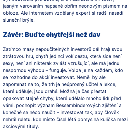
jasným varováním napsané obřím neonovým písmem na
obloze. Ale internetem vzdělaný expert si radši nasadí
sluneční brýle.
Závěr: Buďte chytřejší než dav
Zatímco masy nepoučitelných investorů dál hrají svou
ztrátovou hru, chytří jedinci volí cestu, která sice není
sexy, není ani nikterak zvlášť vzrušující, ale má jednu
nespornou výhodu – funguje. Volba je na každém, kdo
se rozhodne do akcií investovat. Neměl by ale
zapomínat na to, že trh je neúprosný učitel a lekce,
které uděluje, jsou drahé. Možná je čas přestat
opakovat stejné chyby, které udělalo mnoho lidí před
vámi, pochopit význam Bessembinderových zjištění a
konečně se něco naučit – investovat tak, aby člověk
nehrál ruletu, kde místo čísel létá pomyslná kulička mezi
akciovými tituly.