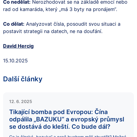
Co nedělat:
Nerozhodovat se na základě emocí nebo
rad od kamaráda, který „má 3 byty na pronájem“.
Co dělat:
Analyzovat čísla, posoudit svou situaci a
postavit strategii na datech, ne na doufání.
David Hercig
15.10.2025
Další články
12. 6. 2025
Tikající bomba pod Evropou: Čína
odpálila „BAZUKU“ a evropský průmysl
se dostává do kleští. Co bude dál?
Co je čínská „bazuka“ a proč bychom měli zbystřit? Možná