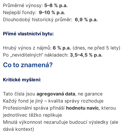
Průměrné výnosy:
5–8 % p.a.
Nejlepší fondy:
9–10 % p.a.
Dlouhodobý historický průměr:
6,9 % p.a.
Přímé vlastnictví bytu:
Hrubý výnos z nájmů:
6 % p.a.
(dnes, ne před 5 lety)
Po „neviditelných“ nákladech:
3,5–4,5 % p.a.
Co to znamená?
Kritické myšlení:
Tato čísla jsou
agregovaná data
, ne garance
Každý fond je jiný – kvalita správy rozhoduje
Profesionální správa přináší
hodnotu navíc
, kterou
jednotlivec těžko replikuje
Minulá výkonnost nezaručuje budoucí výsledky (ale
dává kontext)