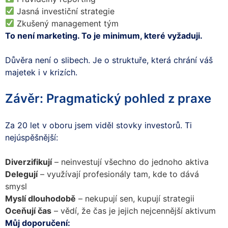
Jasná investiční strategie
Zkušený management tým
To není marketing. To je minimum, které vyžaduji.
Důvěra není o slibech. Je o struktuře, která chrání váš
majetek i v krizích.
Závěr: Pragmatický pohled z praxe
Za 20 let v oboru jsem viděl stovky investorů. Ti
nejúspěšnější:
Diverzifikují
– neinvestují všechno do jednoho aktiva
Delegují
– využívají profesionály tam, kde to dává
smysl
Myslí dlouhodobě
– nekupují sen, kupují strategii
Oceňují čas
– vědí, že čas je jejich nejcennější aktivum
Můj doporučení: