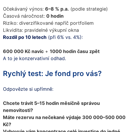
Očekávaný výnos:
6–8 % p.a.
(podle strategie)
Časová náročnost:
0 hodin
Riziko: diverzifikované napříč portfoliem
Likvidita: pravidelné výkupní okna
Rozdíl po 10 letech
(při 6% vs. 4%):
600 000 Kč navíc
+
1000 hodin času zpět
A to je konzervativní odhad.
Rychlý test: Je fond pro vás?
Odpovězte si upřímně:
Chcete trávit 5–15 hodin měsíčně správou
nemovitosti?
Máte rezervu na nečekané výdaje 300 000–500 000
Kč?
Vyhovuje vám koncentrace celé investice do jedné