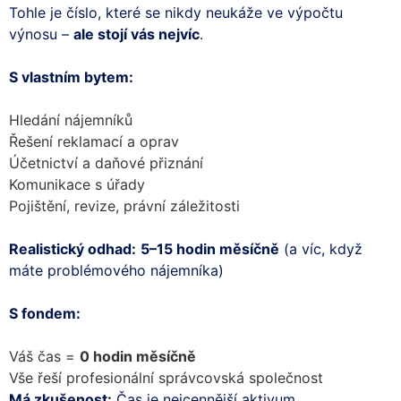
Tohle je číslo, které se nikdy neukáže ve výpočtu
výnosu –
ale stojí vás nejvíc
.
S vlastním bytem:
Hledání nájemníků
Řešení reklamací a oprav
Účetnictví a daňové přiznání
Komunikace s úřady
Pojištění, revize, právní záležitosti
Realistický odhad:
5–15 hodin měsíčně
(a víc, když
máte problémového nájemníka)
S fondem:
Váš čas =
0 hodin měsíčně
Vše řeší profesionální správcovská společnost
Má zkušenost:
Čas je nejcennější aktivum.