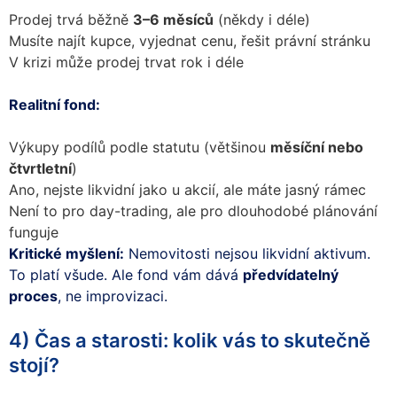
Prodej trvá běžně
3–6 měsíců
(někdy i déle)
Musíte najít kupce, vyjednat cenu, řešit právní stránku
V krizi může prodej trvat rok i déle
Realitní fond:
Výkupy podílů podle statutu (většinou
měsíční nebo
čtvrtletní
)
Ano, nejste likvidní jako u akcií, ale máte jasný rámec
Není to pro day-trading, ale pro dlouhodobé plánování
funguje
Kritické myšlení:
Nemovitosti nejsou likvidní aktivum.
To platí všude. Ale fond vám dává
předvídatelný
proces
, ne improvizaci.
4) Čas a starosti: kolik vás to skutečně
stojí?