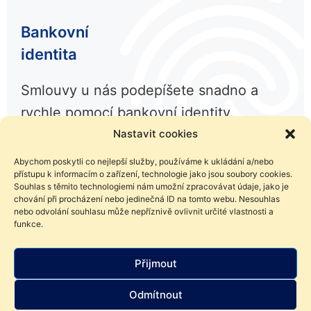
Bankovní
identita
Smlouvy u nás podepíšete snadno a
rychle pomocí bankovní identity.
Nastavit cookies
Abychom poskytli co nejlepší služby, používáme k ukládání a/nebo
přístupu k informacím o zařízení, technologie jako jsou soubory cookies.
Souhlas s těmito technologiemi nám umožní zpracovávat údaje, jako je
chování při procházení nebo jedinečná ID na tomto webu. Nesouhlas
nebo odvolání souhlasu může nepříznivě ovlivnit určité vlastnosti a
funkce.
Líbil se Vám článek? Sdílejte ho
Přijmout
Odmítnout
Facebook
LinkedIn
Twitter