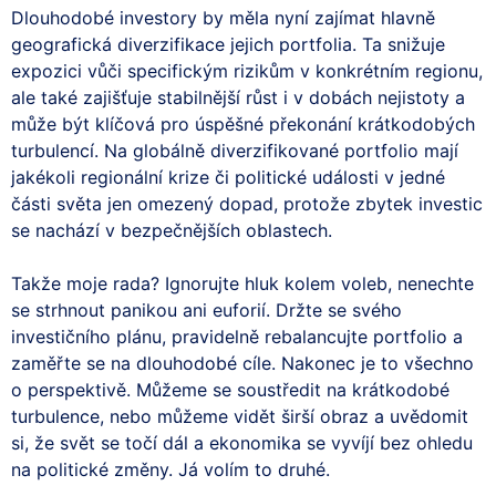
Dlouhodobé investory by měla nyní zajímat hlavně
geografická diverzifikace jejich portfolia. Ta snižuje
expozici vůči specifickým rizikům v konkrétním regionu,
ale také zajišťuje stabilnější růst i v dobách nejistoty a
může být klíčová pro úspěšné překonání krátkodobých
turbulencí. Na globálně diverzifikované portfolio mají
jakékoli regionální krize či politické události v jedné
části světa jen omezený dopad, protože zbytek investic
se nachází v bezpečnějších oblastech.
Takže moje rada? Ignorujte hluk kolem voleb, nenechte
se strhnout panikou ani euforií. Držte se svého
investičního plánu, pravidelně rebalancujte portfolio a
zaměřte se na dlouhodobé cíle. Nakonec je to všechno
o perspektivě. Můžeme se soustředit na krátkodobé
turbulence, nebo můžeme vidět širší obraz a uvědomit
si, že svět se točí dál a ekonomika se vyvíjí bez ohledu
na politické změny. Já volím to druhé.