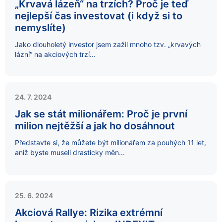
„Krvavá lázeň“ na trzích? Proč je teď
nejlepší čas investovat (i když si to
nemyslíte)
Jako dlouholetý investor jsem zažil mnoho tzv. „krvavých
lázní“ na akciových trzí...
24. 7. 2024
Jak se stát milionářem: Proč je první
milion nejtěžší a jak ho dosáhnout
Představte si, že můžete být milionářem za pouhých 11 let,
aniž byste museli drasticky měn...
25. 6. 2024
Akciová Rallye: Rizika extrémní