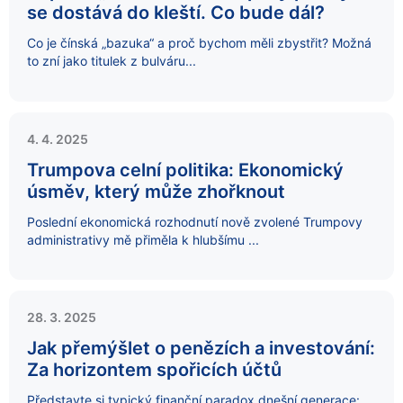
se dostává do kleští. Co bude dál?
Co je čínská „bazuka“ a proč bychom měli zbystřit? Možná
to zní jako titulek z bulváru...
4. 4. 2025
Trumpova celní politika: Ekonomický
úsměv, který může zhořknout
Poslední ekonomická rozhodnutí nově zvolené Trumpovy
administrativy mě přiměla k hlubšímu ...
28. 3. 2025
Jak přemýšlet o penězích a investování:
Za horizontem spořicích účtů
Představte si typický finanční paradox dnešní generace: