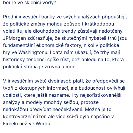
bouře ve sklenici vody?
Přední investiční banky ve svých analýzách připouštějí,
že politické změny mohou způsobit krátkodobou
volatilitu, ale dlouhodobé trendy zůstávají nedotčeny.
JPMorgan zdůrazňuje, že skutečnými hybateli trhů jsou
fundamentální ekonomické faktory, nikoliv politické
hry ve Washingtonu. I data nám ukazují, že trhy mají
historicky tendenci spíše růst, bez ohledu na to, která
politická strana je zrovna u moci.
V investičním světě dvojnásob platí, že předpovědi se
tvoří z dostupných informací, ale budoucnost ovlivňují
události, které ještě neznáme. I ty nejsofistikovanější
analýzy a modely mnohdy selžou, protože
nedokážou předvídat neočekávané. Možná je to
kontroverzní názor, ale více sci-fi bylo napsáno v
Excelu než ve Wordu.