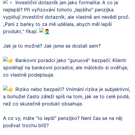
Investiční dotazník jen jako formalita: A co je
nejlepší? Při vyřizování tohoto „lepšího“ penzijka
vyplňují investiční dotazník, ale vlastně ani nevědí proč.
„Paní z banky to za mě udělala, abych měl lepší
produkt,“ říkají.
Jak je to možné? Jak jsme se dostali sem?
Bankovní poradci jako “guruové” bezpečí: Klienti
spoléhají na bankovní poradce, ale málokdo si ověřuje,
co vlastně podepisuje.
Riziko nebo bezpečí? Vnímání rizika je subjektivní,
a bohužel často záleží spíš na tom, jak se to celé podá,
než co skutečně produkt obsahuje.
A co vy, máte “to lepší” penzijko? Není čas se na něj
podívat trochu blíž?