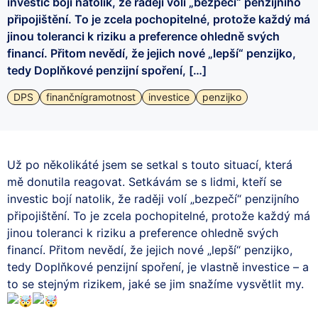
investic bojí natolik, že raději volí „bezpečí“ penzijního
připojištění. To je zcela pochopitelné, protože každý má
jinou toleranci k riziku a preference ohledně svých
financí. Přitom nevědí, že jejich nové „lepší“ penzijko,
tedy Doplňkové penzijní spoření, […]
DPS
finančnígramotnost
investice
penzijko
Už po několikáté jsem se setkal s touto situací, která
mě donutila reagovat. Setkávám se s lidmi, kteří se
investic bojí natolik, že raději volí „bezpečí“ penzijního
připojištění. To je zcela pochopitelné, protože každý má
jinou toleranci k riziku a preference ohledně svých
financí. Přitom nevědí, že jejich nové „lepší“ penzijko,
tedy Doplňkové penzijní spoření, je vlastně investice – a
to se stejným rizikem, jaké se
jim snažíme vysvětlit my.