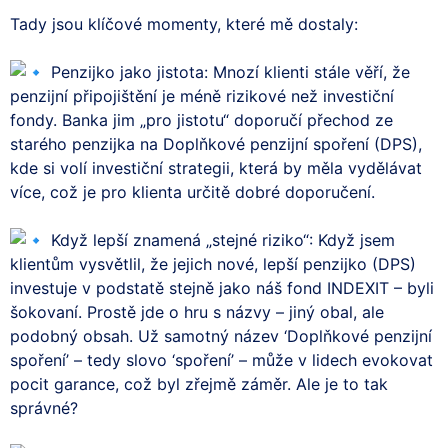
Tady jsou klíčové momenty, které mě dostaly:
Penzijko jako jistota: Mnozí klienti stále věří, že
penzijní připojištění je méně rizikové než investiční
fondy. Banka jim „pro jistotu“ doporučí přechod ze
starého penzijka na Doplňkové penzijní spoření (DPS),
kde si volí investiční strategii, která by měla vydělávat
více, což je pro klienta určitě dobré doporučení.
Když lepší znamená „stejné riziko“: Když jsem
klientům vysvětlil, že jejich nové, lepší penzijko (DPS)
investuje v podstatě stejně jako náš fond INDEXIT – byli
šokovaní. Prostě jde o hru s názvy – jiný obal, ale
podobný obsah. Už samotný název ‘Doplňkové penzijní
spoření’ – tedy slovo ‘spoření’ – může v lidech evokovat
pocit garance, což byl zřejmě záměr. Ale je to tak
správné?