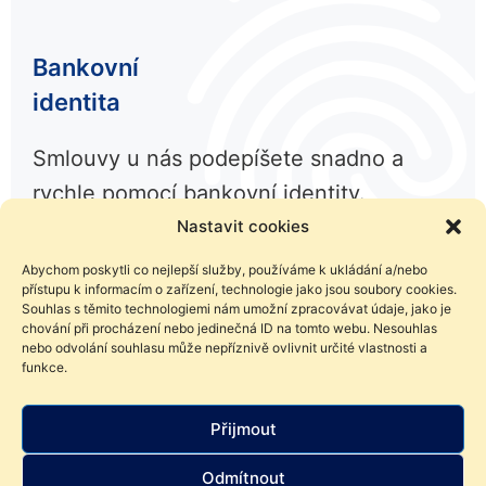
Bankovní
identita
Smlouvy u nás podepíšete snadno a
rychle pomocí bankovní identity.
Nastavit cookies
Abychom poskytli co nejlepší služby, používáme k ukládání a/nebo
přístupu k informacím o zařízení, technologie jako jsou soubory cookies.
Souhlas s těmito technologiemi nám umožní zpracovávat údaje, jako je
chování při procházení nebo jedinečná ID na tomto webu. Nesouhlas
nebo odvolání souhlasu může nepříznivě ovlivnit určité vlastnosti a
funkce.
Líbil se Vám článek? Sdílejte ho
Přijmout
Odmítnout
Facebook
LinkedIn
Twitter