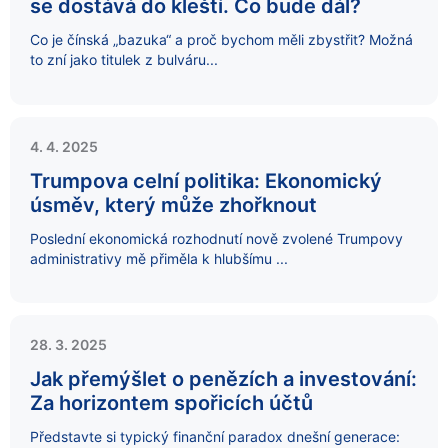
se dostává do kleští. Co bude dál?
Co je čínská „bazuka“ a proč bychom měli zbystřit? Možná
to zní jako titulek z bulváru...
4. 4. 2025
Trumpova celní politika: Ekonomický
úsměv, který může zhořknout
Poslední ekonomická rozhodnutí nově zvolené Trumpovy
administrativy mě přiměla k hlubšímu ...
28. 3. 2025
Jak přemýšlet o penězích a investování:
Za horizontem spořicích účtů
Představte si typický finanční paradox dnešní generace: