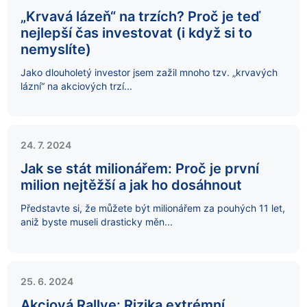
„Krvavá lázeň“ na trzích? Proč je teď
nejlepší čas investovat (i když si to
nemyslíte)
Jako dlouholetý investor jsem zažil mnoho tzv. „krvavých
lázní“ na akciových trzí...
24. 7. 2024
Jak se stát milionářem: Proč je první
milion nejtěžší a jak ho dosáhnout
Představte si, že můžete být milionářem za pouhých 11 let,
aniž byste museli drasticky měn...
25. 6. 2024
Akciová Rallye: Rizika extrémní