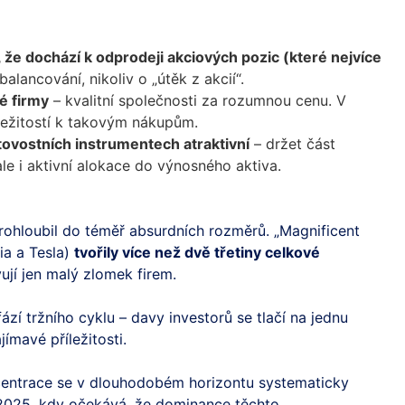
, že dochází k odprodeji akciových pozic (které nejvíce
alancování, nikoliv o „útěk z akcií“.
vé firmy
– kvalitní společnosti za rozumnou cenu. V
íležitostí k takovým nákupům.
ovostních instrumentech atraktivní
– držet část
 ale i aktivní alokace do výnosného aktiva.
ohloubil do téměř absurdních rozměrů. „Magnificent
ia a Tesla)
tvořily více než dvě třetiny celkové
ují jen malý zlomek firem.
zí tržního cyklu – davy investorů se tlačí na jednu
ímavé příležitosti.
ncentrace se v dlouhodobém horizontu systematicky
 2025, kdy očekává, že dominance těchto