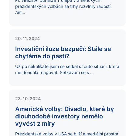
Po vítězství Donalda Trumpa v amerických
prezidentských volbách se trhy rozvlnily radostí.
Am...
20. 11. 2024
Investiční iluze bezpečí: Stále se
chytáme do pasti?
Už po několikáté jsem se setkal s touto situací, která
mě donutila reagovat. Setkávám se s ...
23. 10. 2024
Americké volby: Divadlo, které by
dlouhodobé investory nemělo
vyvést z míry
Prezidentské volby v USA se blíží a mediální prostor