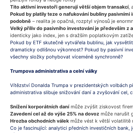
Tito aktivní investoři generují větší objem transakcí
, 
Pokud by platily teze o nafukování bubliny pasivními
podobně
– realita je opačná, rozptyl výnosů je enormn
Velký příliv do pasivního investování je především z 
identicky jako index, jen s dražším poplatkovým zatíž
Pokud by ETF skutečně vytvářela bublinu, jak vysvětlit,
dramaticky odlišnou výkonnost? Pokud by pasivní inve
všechny složky pohybovat víceméně synchronně?
Trumpova administrativa a celní války
Vítězství Donalda Trumpa v prezidentských volbách při
administrativa slibuje snižování daní a zvyšování cel, 
Snížení korporátních daní
může zvýšit ziskovost firem 
Zavedení cel až do výše 25% na dovoz
může narušit g
Hrozba obchodních válek
může vést k větší volatilitě 
Co je fascinující: analytici předních investičních bank,