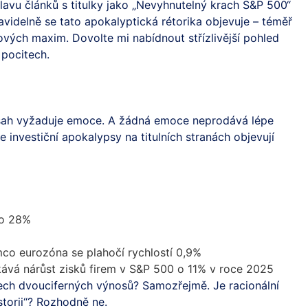
lavu článků s titulky jako „Nevyhnutelný krach S&P 500“
ravidelně se tato apokalyptická rétorika objevuje – téměř
vých maxim. Dovolte mi nabídnout střízlivější pohled
 pocitech.
bsah vyžaduje emoce. A žádná emoce neprodává lépe
e investiční apokalypsy na titulních stranách objevují
 o 28%
mco eurozóna se plahočí rychlostí 0,9%
vá nárůst zisků firem v S&P 500 o 11% v roce 2025
ech dvouciferných výnosů? Samozřejmě. Je racionální
storii“? Rozhodně ne.