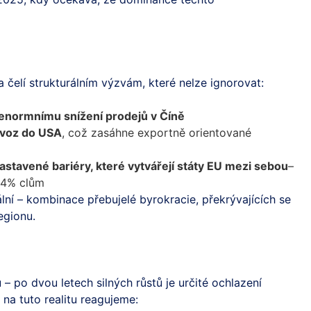
čelí strukturálním výzvám, které nelze ignorovat:
 enormnímu snížení prodejů v Číně
ovoz do USA
, což zasáhne exportně orientované
 nastavené bariéry, které vytvářejí státy EU mezi sebou
–
 44% clům
lní – kombinace přebujelé byrokracie, překrývajících se
egionu.
– po dvou letech silných růstů je určité ochlazení
 na tuto realitu reagujeme: