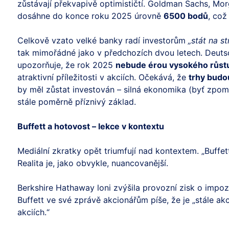
zůstávají překvapivě optimističtí. Goldman Sachs, Mo
dosáhne do konce roku 2025 úrovně
6500 bodů
, což
Celkově vzato velké banky radí investorům
„stát na st
tak mimořádné jako v předchozích dvou letech. Deut
upozorňuje, že rok 2025
nebude érou vysokého růst
atraktivní příležitosti v akciích. Očekává, že
trhy budou
by měl zůstat investován – silná ekonomika (byť zpoma
stále poměrně příznivý základ.
Buffett a hotovost – lekce v kontextu
Mediální zkratky opět triumfují nad kontextem. „Buffett
Realita je, jako obvykle, nuancovanější.
Berkshire Hathaway loni zvýšila provozní zisk o impo
Buffett ve své zprávě akcionářům píše, že je „stále ak
akciích.“