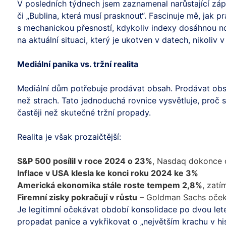
V posledních týdnech jsem zaznamenal narůstající záp
či „Bublina, která musí prasknout“. Fascinuje mě, jak p
s mechanickou přesností, kdykoliv indexy dosáhnou no
na aktuální situaci, který je ukotven v datech, nikoliv v
Mediální panika vs. tržní realita
Mediální dům potřebuje prodávat obsah. Prodávat o
než strach. Tato jednoduchá rovnice vysvětluje, proč s
častěji než skutečné tržní propady.
Realita je však prozaičtější:
S&P 500 posílil v roce 2024 o 23%
, Nasdaq dokonce
Inflace v USA klesla ke konci roku 2024 ke 3%
Americká ekonomika stále roste tempem 2,8%
, zatí
Firemní zisky pokračují v růstu
– Goldman Sachs očeká
Je legitimní očekávat období konsolidace po dvou let
propadat panice a vykřikovat o „největším krachu v hi