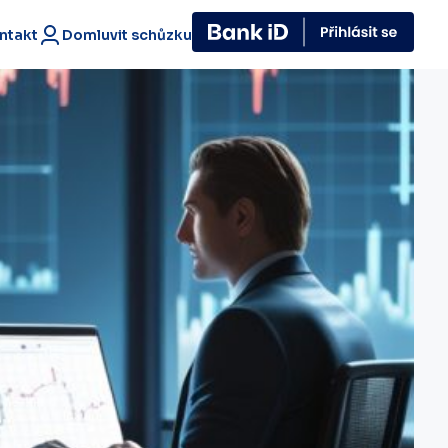
ntakt
Domluvit schůzku