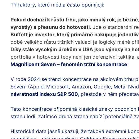
Tři faktory, které média často opomíjejí:
Pokud dochází k růstu trhu, jako minulý rok, je běžné
vyrostly) a přesunu do hotovosti.
Jde o standardní reb
Buffett je investor, který primárně nakupuje jednotli
době velkého růstu tržních valuací je logicky méně př
Díky stále vysokým úrokům v USA jsou výnosy na hot
portfolia v hotovosti tedy není jen defenzivní taktika,
Magnificent Seven – fenomén tržní koncentrace
V roce 2024 se trend koncentrace na akciovém trhu pr
Seven“ (Apple, Microsoft, Amazon, Google, Meta, Nvid
návratnosti indexu S&P 500
, přestože v něm představ
Tato koncentrace připomíná klasické znaky pozdních fá
stranu lodi, zatímco druhá strana nabízí potenciálně zaj
Historická data jasně ukazují, že taková extrémní ko
rozmělňuje – což naznačuje i Goldman Sachs pro rok