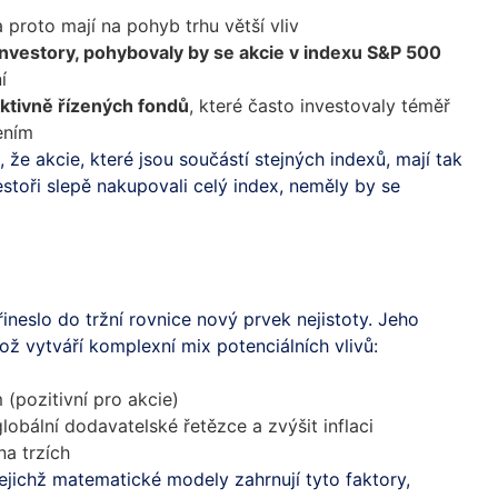
a proto mají na pohyb trhu větší vliv
 investory, pohybovaly by se akcie v indexu S&P 500
í
aktivně řízených fondů
, které často investovaly téměř
ením
 že akcie, které jsou součástí stejných indexů, mají tak
stoři slepě nakupovali celý index, neměly by se
neslo do tržní rovnice nový prvek nejistoty. Jeho
což vytváří komplexní mix potenciálních vlivů:
(pozitivní pro akcie)
lobální dodavatelské řetězce a zvýšit inflaci
na trzích
 jejichž matematické modely zahrnují tyto faktory,