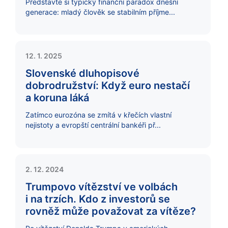
Představte si typický finanční paradox dnešní
generace: mladý člověk se stabilním příjme...
12. 1. 2025
Slovenské dluhopisové
dobrodružství: Když euro nestačí
a koruna láká
Zatímco eurozóna se zmítá v křečích vlastní
nejistoty a evropští centrální bankéři př...
2. 12. 2024
Trumpovo vítězství ve volbách
i na trzích. Kdo z investorů se
rovněž může považovat za vítěze?