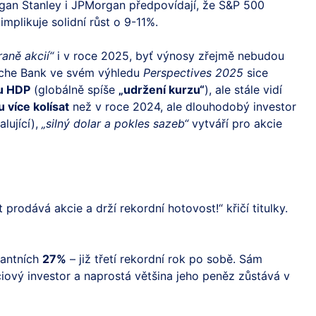
rgan Stanley i JPMorgan předpovídají, že S&P 500
 implikuje solidní růst o 9-11%.
raně akcií“
i v roce 2025, byť výnosy zřejmě nebudou
sche Bank ve svém výhledu
Perspectives 2025
sice
u HDP
(globálně spíše
„udržení kurzu“
), ale stále vidí
 více kolísat
než v roce 2024, ale dlouhodobý investor
lující),
„silný dolar a pokles sazeb“
vytváří pro akcie
 prodává akcie a drží rekordní hotovost!“ křičí titulky.
zantních
27%
– již třetí rekordní rok po sobě. Sám
ciový investor a naprostá většina jeho peněz zůstává v