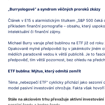
„Burryologové“ a syndrom věčných proroků zkázy
Článek v E15 s alarmistickým titulkem „S&P 500 čeká 
příkladem finanční pornografie – obsahu, který uspokoj
intelektuální či finanční zájmy.
Michael Burry varuje před bublinou na ETF již od roku
Opakovaně mylné předpovědi by v jakémkoliv jiném obo
médiích paradoxně vedou k větší publicitě. Je to fasci
předpověď, tím větší pozornost, bez ohledu na předch
ETF bublina: Mýtus, který odmítá zemřít
Téma „nebezpečí ETF“ cyklicky přichází jako sezonní c
model pasivní investování ohrožuje. Fakta však hovoří 
Stále na akciovém trhu převažuje aktivní investování
penzijní fondy a hedge fondy