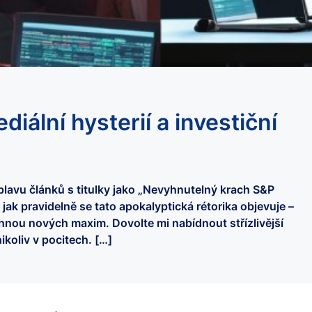
iální hysterií a investiční
lavu článků s titulky jako „Nevyhnutelný krach S&P
 jak pravidelně se tato apokalyptická rétorika objevuje –
hnou nových maxim. Dovolte mi nabídnout střízlivější
ikoliv v pocitech. […]