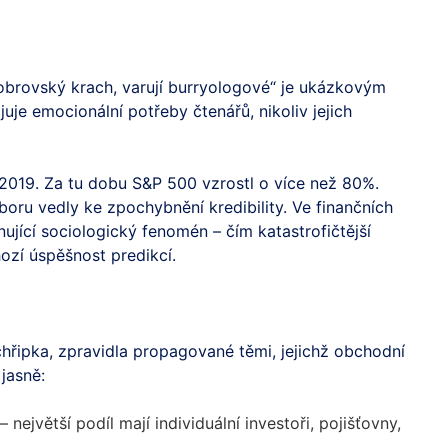
obrovský krach, varují burryologové“ je ukázkovým
uje emocionální potřeby čtenářů, nikoliv jejich
 2019. Za tu dobu S&P 500 vzrostl o více než 80%.
ru vedly ke zpochybnění kredibility. Ve finančních
nující sociologický fenomén – čím katastrofičtější
ozí úspěšnost predikcí.
hřipka, zpravidla propagované těmi, jejichž obchodní
jasně:
– největší podíl mají individuální investoři, pojišťovny,