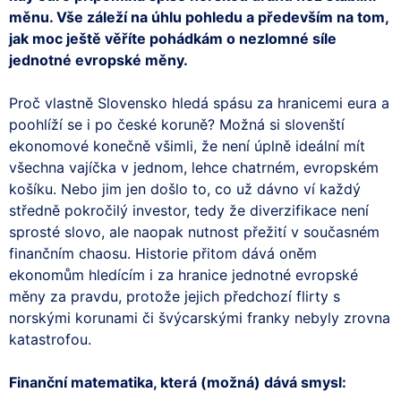
měnu. Vše záleží na úhlu pohledu a především na tom,
jak moc ještě věříte pohádkám o nezlomné síle
jednotné evropské měny.
Proč vlastně Slovensko hledá spásu za hranicemi eura a
poohlíží se i po české koruně? Možná si slovenští
ekonomové konečně všimli, že není úplně ideální mít
všechna vajíčka v jednom, lehce chatrném, evropském
košíku. Nebo jim jen došlo to, co už dávno ví každý
středně pokročilý investor, tedy že diverzifikace není
sprosté slovo, ale naopak nutnost přežití v současném
finančním chaosu. Historie přitom dává oněm
ekonomům hledícím i za hranice jednotné evropské
měny za pravdu, protože jejich předchozí flirty s
norskými korunami či švýcarskými franky nebyly zrovna
katastrofou.
Finanční matematika, která (možná) dává smysl: