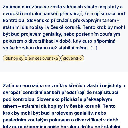
Zatímco eurozóna se zmítá v křečích vlastní nejistoty a
evropští centrální bankéři předstírají, že mají situaci pod
kontrolou, Slovensko přichází s překvapivým tahem –
státními dluhopisy i v české koruně. Tento krok by mohl
být buď projevem geniality, nebo posledním zoufalým
pokusem o diverzifikaci v době, kdy euro připomíná
spíše horskou dráhu než stabilní měnu. […]
dluhopisy
emiseslovenska
slovensko
Zatímco eurozóna se zmítá v křečích vlastní nejistoty a
evropští centrální bankéři předstírají, že mají situaci
pod kontrolou, Slovensko přichází s překvapivým
tahem – státními dluhopisy i v české koruně. Tento
krok by mohl být buď projevem geniality, nebo
posledním zoufalým pokusem o diverzifikaci v době,
kdy euro připomíná spíše horskou dráhu než stabilní