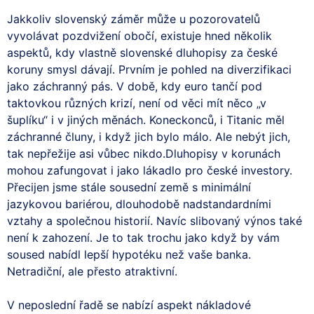
Jakkoliv slovenský záměr může u pozorovatelů
vyvolávat pozdvižení obočí, existuje hned několik
aspektů, kdy vlastně slovenské dluhopisy za české
koruny smysl dávají. Prvním je pohled na diverzifikaci
jako záchranný pás. V době, kdy euro tančí pod
taktovkou různých krizí, není od věci mít něco „v
šuplíku“ i v jiných měnách. Koneckonců, i Titanic měl
záchranné čluny, i když jich bylo málo. Ale nebýt jich,
tak nepřežije asi vůbec nikdo.Dluhopisy v korunách
mohou zafungovat i jako lákadlo pro české investory.
Přecijen jsme stále sousední země s minimální
jazykovou bariérou, dlouhodobě nadstandardními
vztahy a společnou historií. Navíc slibovaný výnos také
není k zahození. Je to tak trochu jako když by vám
soused nabídl lepší hypotéku než vaše banka.
Netradiční, ale přesto atraktivní.
V neposlední řadě se nabízí aspekt nákladové