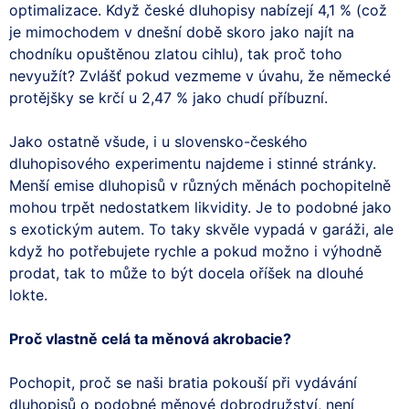
optimalizace. Když české dluhopisy nabízejí 4,1 % (což
je mimochodem v dnešní době skoro jako najít na
chodníku opuštěnou zlatou cihlu), tak proč toho
nevyužít? Zvlášť pokud vezmeme v úvahu, že německé
protějšky se krčí u 2,47 % jako chudí příbuzní.
Jako ostatně všude, i u slovensko-českého
dluhopisového experimentu najdeme i stinné stránky.
Menší emise dluhopisů v různých měnách pochopitelně
mohou trpět nedostatkem likvidity. Je to podobné jako
s exotickým autem. To taky skvěle vypadá v garáži, ale
když ho potřebujete rychle a pokud možno i výhodně
prodat, tak to může to být docela oříšek na dlouhé
lokte.
Proč vlastně celá ta měnová akrobacie?
Pochopit, proč se naši bratia pokouší při vydávání
dluhopisů o podobné měnové dobrodružství, není