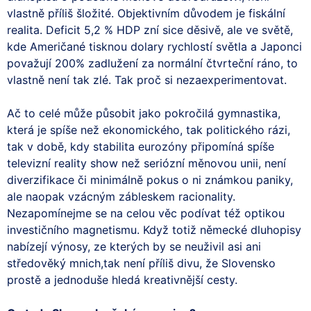
vlastně příliš šložité. Objektivním důvodem je fiskální
realita. Deficit 5,2 % HDP zní sice děsivě, ale ve světě,
kde Američané tisknou dolary rychlostí světla a Japonci
považují 200% zadlužení za normální čtvrteční ráno, to
vlastně není tak zlé. Tak proč si nezaexperimentovat.
Ač to celé může působit jako pokročilá gymnastika,
která je spíše než ekonomického, tak politického rázi,
tak v době, kdy stabilita eurozóny připomíná spíše
televizní reality show než seriózní měnovou unii, není
diverzifikace či minimálně pokus o ni známkou paniky,
ale naopak vzácným zábleskem racionality.
Nezapomínejme se na celou věc podívat též optikou
investičního magnetismu. Když totiž německé dluhopisy
nabízejí výnosy, ze kterých by se neuživil asi ani
středověký mnich,tak není příliš divu, že Slovensko
prostě a jednoduše hledá kreativnější cesty.