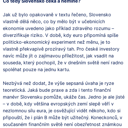
Co tedy Slovensko čeká a nemine?
Jak už bylo opakovaně v textu řečeno, Slovensko
vlastně dělá něco, co by mělo být v učebnicích
ekonomie uvedeno jako příklad zdravého rozumu –
diverzifikuje riziko. V době, kdy euro připomíná spíše
politicko-ekonomický experiment než měnu, je to
vlastně překvapivě prozíravý tah. Pro české investory
navíc může jít o zajímavou příležitost, jak vsadit na
souseda, který pochopil, že v dnešním světě není radno
spoléhat pouze na jednu kartu.
Nezbývá než dodat, že výše sepsaná úvaha je ryze
teoretická. Jaká bude praxe a zda i tento finanční
manévr Slovensku pomůže, ukáže čas. Jedno je ale jisté
– v době, kdy většina evropských zemí slepě věří v
nezlomnou sílu eura, je osvěžující vidět někoho, kdo si
připouští, že i plán B může být užitečný. Koneckonců, v
současném finančním světě není obezřetnost známkou