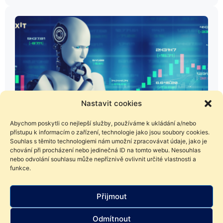
Nastavit cookies
Abychom poskytli co nejlepší služby, používáme k ukládání a/nebo
přístupu k informacím o zařízení, technologie jako jsou soubory cookies.
Souhlas s těmito technologiemi nám umožní zpracovávat údaje, jako je
chování při procházení nebo jedinečná ID na tomto webu. Nesouhlas
9. 6. 2023
nebo odvolání souhlasu může nepříznivě ovlivnit určité vlastnosti a
funkce.
Investování s umělou inteligencí? Lepší
než jsme čekali!
Přijmout
Umělá inteligence již dokázala složit advokátní zkoušky,
namalovat obraz a začíná skládat hudbu. Jak je na tom s
Odmítnout
investováním? Zkusili jsme se zeptat za vás.