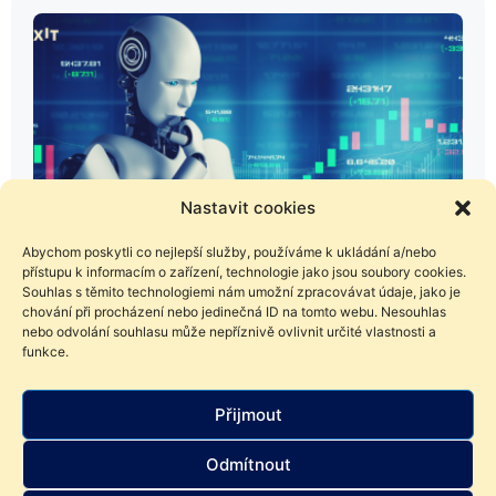
Nastavit cookies
Abychom poskytli co nejlepší služby, používáme k ukládání a/nebo
přístupu k informacím o zařízení, technologie jako jsou soubory cookies.
Souhlas s těmito technologiemi nám umožní zpracovávat údaje, jako je
chování při procházení nebo jedinečná ID na tomto webu. Nesouhlas
9. 6. 2023
nebo odvolání souhlasu může nepříznivě ovlivnit určité vlastnosti a
funkce.
Investování s umělou inteligencí? Lepší
než jsme čekali!
Přijmout
Umělá inteligence již dokázala složit advokátní zkoušky,
namalovat obraz a začíná skládat hudbu. Jak je na tom s
Odmítnout
investováním? Zkusili jsme se zeptat za vás.