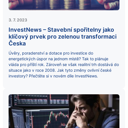
3. 7. 2023
InvestNews – Stavební spořitelny jako
klíčový prvek pro zelenou transformaci
Česka
Úvěry, poradenství a dotace pro investice do
energetických úspor na jednom místě? Tak to plánuje
vláda pro příští rok. Zároveň se však realitní trh dostává do
situace jako v roce 2008. Jak tyto změny ovlivní české
investory? Přečtěte si v novém díle InvestNews.