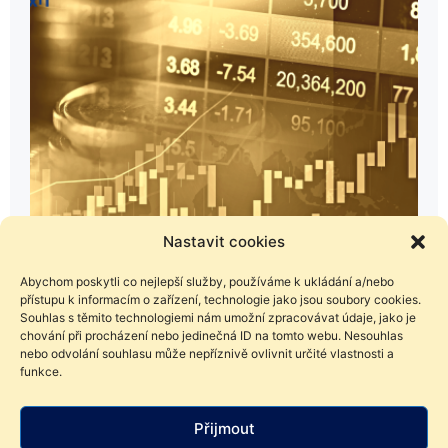
Nastavit cookies
2. 5. 2023
Abychom poskytli co nejlepší služby, používáme k ukládání a/nebo
InvestNews – Čím déle investujeme na
přístupu k informacím o zařízení, technologie jako jsou soubory cookies.
Souhlas s těmito technologiemi nám umožní zpracovávat údaje, jako je
akciových trzích, tím menší je
chování při procházení nebo jedinečná ID na tomto webu. Nesouhlas
pravděpodobnost, že přijdeme o peníze
nebo odvolání souhlasu může nepříznivě ovlivnit určité vlastnosti a
funkce.
Jaký můžeme očekávat výnos u akcií, když klesá
atraktivita vládních dluhopisů? Jak si vede pasivní
investování do indexů při srovnání s aktivní správou
Přijmout
portfolia? A jak se riziko spojené s investováním do akcií