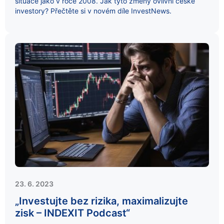
situace jako v roce 2008. Jak tyto změny ovlivní české
investory? Přečtěte si v novém díle InvestNews.
23. 6. 2023
„Investujte bez rizika, maximalizujte
zisk – INDEXIT Podcast“