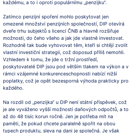
každému, a to i oproti populárnímu „penzijku“.
Zatímco penzijní spoření mohlo poskytovat jen
omezené množství penzijních společností, DIP otevírá
dveře trhu subjektů s licencí ČNB a hlavně rozšiřuje
možnosti, do čeho všeho a jak jde vlastně investovat.
Rozhodně tak bude vyhovovat těm, kteří si chtějí zvolit
vlastní investiční strategii, což doposud příliš nemohli.
Vzhledem k tomu, že jde o tržní prostředí,
poskytovatelé DIP jsou pod větším tlakem na výkon a v
rámci vzájemné konkurenceschopnosti nabízí nižší
poplatky, což je opět bezesporná výhoda prakticky pro
každého.
Na rozdíl od „penzijka“ u DIP není státní příspěvek, což
je ale vyváženo vyšší možností daňových odpočtů, a to
až do 48 tisíc korun ročně. Jen je potřeba mít na
paměti, že pokud chcete paralelně spořit na obou
typech produktu, sleva na dani je společná. Je však