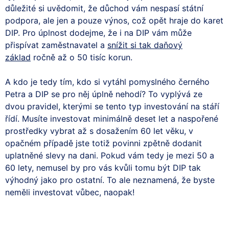
důležité si uvědomit, že důchod vám nespasí státní
podpora, ale jen a pouze výnos, což opět hraje do karet
DIP. Pro úplnost dodejme, že i na DIP vám může
přispívat zaměstnavatel a
snížit si tak daňový
základ
ročně až o 50 tisíc korun.
A kdo je tedy tím, kdo si vytáhl pomyslného černého
Petra a DIP se pro něj úplně nehodí? To vyplývá ze
dvou pravidel, kterými se tento typ investování na stáří
řídí. Musíte investovat minimálně deset let a naspořené
prostředky vybrat až s dosažením 60 let věku, v
opačném případě jste totiž povinni zpětně dodanit
uplatněné slevy na dani. Pokud vám tedy je mezi 50 a
60 lety, nemusel by pro vás kvůli tomu být DIP tak
výhodný jako pro ostatní. To ale neznamená, že byste
neměli investovat vůbec, naopak!