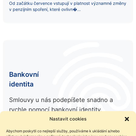
Od začátku července vstupují v platnost významné změny
v penzijním spoření, které ovlivn�...
Bankovní
identita
Smlouvy u nás podepíšete snadno a
rychle pomocí bankovní identity.
Nastavit cookies
Abychom poskytli co nejlepší služby, používáme k ukládání a/nebo