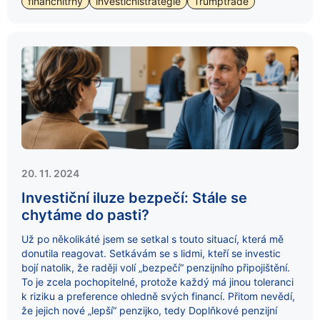
finančnítrhy
investičnístrategie
Trumptrade
20. 11. 2024
Investiční iluze bezpečí: Stále se
chytáme do pasti?
Už po několikáté jsem se setkal s touto situací, která mě
donutila reagovat. Setkávám se s lidmi, kteří se investic
bojí natolik, že raději volí „bezpečí“ penzijního připojištění.
To je zcela pochopitelné, protože každý má jinou toleranci
k riziku a preference ohledně svých financí. Přitom nevědí,
že jejich nové „lepší“ penzijko, tedy Doplňkové penzijní