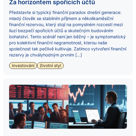
Za horizontem spořicích účtů
Představte si typický finanční paradox dnešní generace:
mladý člověk se stabilním příjmem a několikaměsíční
finanční rezervou, který stojí na pomyslném rozcestí mezi
iluzí bezpečí spořicích účtů a skutečným budováním
bohatství. Tento scénář není jen běžný – je symptomatický
pro kolektivní finanční negramotnost, kterou naše
společnost tak pečlivě kultivuje. Zatímco vytvoření finanční
rezervy je chvályhodným prvním […]
investování
životní styl