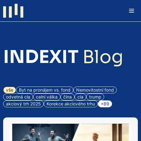
INDEXIT
Blog
vše
Byt na pronájem vs. fond
Nemovitostní fond
odvetná cla
celní válka
čína
cla
trump
akciový trh 2025
Korekce akciového trhu
+89