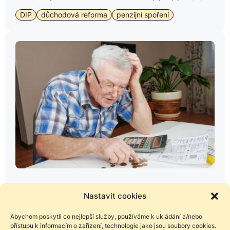
DIP
důchodová reforma
penzijní spoření
22. 9. 2023
Nastavit cookies
„Proč je naše penzijní spoření mezi
nejhoršími na světě? Pravda, kterou
Abychom poskytli co nejlepší služby, používáme k ukládání a/nebo
musíte znát“
přístupu k informacím o zařízení, technologie jako jsou soubory cookies.