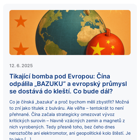
12. 6. 2025
Tikající bomba pod Evropou: Čína
odpálila „BAZUKU“ a evropský průmysl
se dostává do kleští. Co bude dál?
Co je čínská „bazuka“ a proč bychom měli zbystřit? Možná
to zní jako titulek z bulváru. Ale věřte – tentokrát to není
přehnané. Čína začala strategicky omezovat vývoz
kritických surovin – hlavně vzácných zemin a magnetů z
nich vyrobených. Tedy přesně toho, bez čeho dnes
neroztočíte ani elektromotor, ani geopolitické kolo štěstí. Je
to jako […]