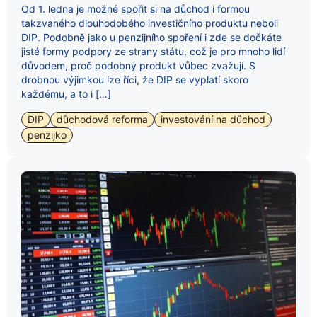
Od 1. ledna je možné spořit si na důchod i formou
takzvaného dlouhodobého investičního produktu neboli
DIP. Podobně jako u penzijního spoření i zde se dočkáte
jisté formy podpory ze strany státu, což je pro mnoho lidí
důvodem, proč podobný produkt vůbec zvažují. S
drobnou výjimkou lze říci, že DIP se vyplatí skoro
každému, a to i […]
DIP
důchodová reforma
investování na důchod
penzijko