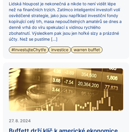
Lidská hloupost je nekonečná a nikde to není vidět lépe
než na finančních trzích. Zatímco inteligentní investoři volí
osvědčené strategie, jako jsou například investiční fondy
kopírující celý trh, masa nepoučitelných amatérů se dnes a
denně vrhá do víru spekulací s vidinou rychlého
zbohatnutí. Výsledkem pak jsou jen hořké slzy a prázdné
účty. Než se pustíme […]
#InvestujteChytře
investice
warren buffet
27. 8. 2024
Buffett drží klíč k americké ekonomice.