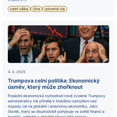
celní válka
čína
odvetná cla
4. 4. 2025
Trumpova celní politika: Ekonomický
úsměv, který může zhořknout
Poslední ekonomická rozhodnutí nově zvolené Trumpovy
administrativy mě přiměla k hlubšímu zamyšlení nad
dopady cel na globální i americkou ekonomiku. Jako
člověk, který se dlouhodobě pohybuje ve světě financí a
investic, vnímám v aktuální situaci jistý rozpor –