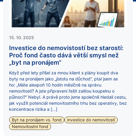
15. 10. 2025
Investice do nemovistostí bez starostí:
Proč fond často dává větší smysl než
„byt na pronájem“
Když před lety přišel za mnou klient s plány koupit dva
byty na pronájem jako „jistotu na důchod“, ptal jsem se
ho: „Máte alespoň 10 hodin měsíčně na správu
nemovitostí? A jste připraveni řešit zalitou koupelnu o
půlnoci?“ Nebyl. A právě proto jsme společně hledali cestu,
jak využít potenciál nemovitostního trhu bez operativy, bez
koncentrace rizika a […]
Byt na pronájem vs. fond
investice do nemovitostí
Nemovitostní fond