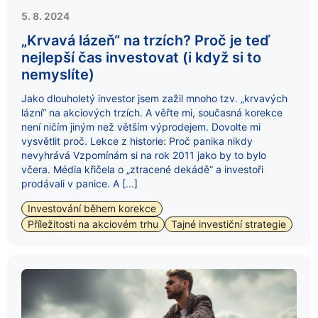
5. 8. 2024
„Krvavá lázeň“ na trzích? Proč je teď
nejlepší čas investovat (i když si to
nemyslíte)
Jako dlouholetý investor jsem zažil mnoho tzv. „krvavých
lázní“ na akciových trzích. A věřte mi, současná korekce
není ničím jiným než větším výprodejem. Dovolte mi
vysvětlit proč. Lekce z historie: Proč panika nikdy
nevyhrává Vzpomínám si na rok 2011 jako by to bylo
včera. Média křičela o „ztracené dekádě“ a investoři
prodávali v panice. A […]
Investování během korekce
Příležitosti na akciovém trhu
Tajné investiční strategie