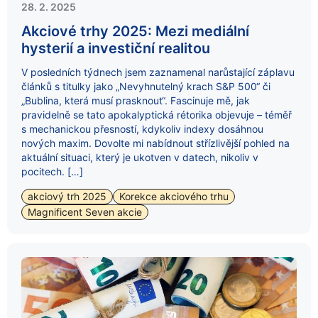
28. 2. 2025
Akciové trhy 2025: Mezi mediální
hysterií a investiční realitou
V posledních týdnech jsem zaznamenal narůstající záplavu
článků s titulky jako „Nevyhnutelný krach S&P 500“ či
„Bublina, která musí prasknout“. Fascinuje mě, jak
pravidelně se tato apokalyptická rétorika objevuje – téměř
s mechanickou přesností, kdykoliv indexy dosáhnou
nových maxim. Dovolte mi nabídnout střízlivější pohled na
aktuální situaci, který je ukotven v datech, nikoliv v
pocitech. […]
akciový trh 2025
Korekce akciového trhu
Magnificent Seven akcie