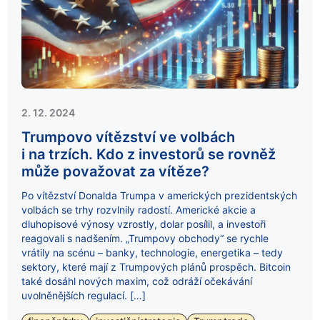
2. 12. 2024
Trumpovo vítězství ve volbách
i na trzích. Kdo z investorů se rovněž
může považovat za vítěze?
Po vítězství Donalda Trumpa v amerických prezidentských
volbách se trhy rozvlnily radostí. Americké akcie a
dluhopisové výnosy vzrostly, dolar posílil, a investoři
reagovali s nadšením. „Trumpovy obchody“ se rychle
vrátily na scénu – banky, technologie, energetika – tedy
sektory, které mají z Trumpových plánů prospěch. Bitcoin
také dosáhl nových maxim, což odráží očekávání
uvolněnějších regulací. […]