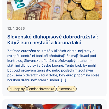
12. 1. 2025
Slovenské dluhopisové dobrodružství:
Když euro nestačí a koruna láká
Zatímco eurozóna se zmítá v křečích vlastní nejistoty a
evropští centrální bankéři předstírají, že mají situaci pod
kontrolou, Slovensko přichází s překvapivým tahem –
státními dluhopisy i v české koruně. Tento krok by mohl
být buď projevem geniality, nebo posledním zoufalým
pokusem o diverzifikaci v době, kdy euro připomíná spíše
horskou dráhu než stabilní měnu. […]
dluhopisy
emiseslovenska
slovensko